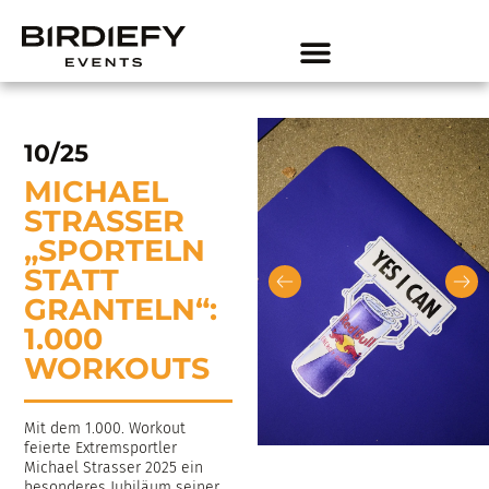
10/25
MICHAEL
STRASSER
„SPORTELN
STATT
GRANTELN“:
1.000
WORKOUTS
Mit dem 1.000. Workout
feierte Extremsportler
Michael Strasser 2025 ein
besonderes Jubiläum seiner