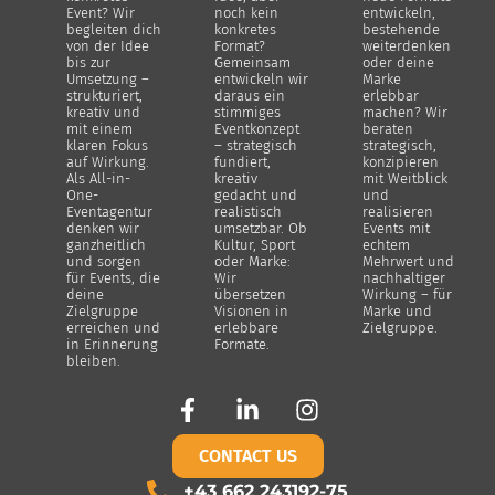
Event? Wir
noch kein
entwickeln,
begleiten dich
konkretes
bestehende
von der Idee
Format?
weiterdenken
bis zur
Gemeinsam
oder deine
Umsetzung –
entwickeln wir
Marke
strukturiert,
daraus ein
erlebbar
kreativ und
stimmiges
machen? Wir
mit einem
Eventkonzept
beraten
klaren Fokus
– strategisch
strategisch,
auf Wirkung.
fundiert,
konzipieren
Als All-in-
kreativ
mit Weitblick
One-
gedacht und
und
Eventagentur
realistisch
realisieren
denken wir
umsetzbar. Ob
Events mit
ganzheitlich
Kultur, Sport
echtem
und sorgen
oder Marke:
Mehrwert und
für Events, die
Wir
nachhaltiger
deine
übersetzen
Wirkung – für
Zielgruppe
Visionen in
Marke und
erreichen und
erlebbare
Zielgruppe.
in Erinnerung
Formate.
bleiben.
CONTACT US
+43 662 243192-75