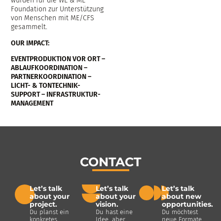
wurden für die WE & ME
Foundation zur Unterstützung
von Menschen mit ME/CFS
gesammelt.
OUR IMPACT:
EVENTPRODUKTION VOR ORT –
ABLAUFKOORDINATION –
PARTNERKOORDINATION –
LICHT- & TONTECHNIK-
SUPPORT – INFRASTRUKTUR-
MANAGEMENT
CONTACT
Let’s talk
Let’s talk
Let’s talk
about your
about your
about new
project.
vision.
opportunities.
Du planst ein
Du hast eine
Du möchtest
konkretes
Idee, aber
neue Formate